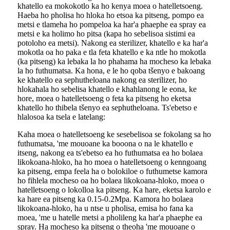
khatello ea mokokotlo ka ho kenya moea o hatelletsoeng.
Haeba ho pholisa ho hloka ho etsoa ka pitseng, pompo ea
metsi e tlameha ho pompeloa ka har'a phaephe ea spray ea
metsi e ka holimo ho pitsa (kapa ho sebelisoa sistimi ea
potoloho ea metsi). Nakong ea sterilizer, khatello e ka har'a
mokotla oa ho paka e tla feta khatello e ka ntle ho mokotla
(ka pitseng) ka lebaka la ho phahama ha mocheso ka lebaka
la ho futhumatsa. Ka hona, e le ho qoba tšenyo e bakoang
ke khatello ea sephutheloana nakong ea sterilizer, ho
hlokahala ho sebelisa khatello e khahlanong le eona, ke
hore, moea o hatelletsoeng o feta ka pitseng ho eketsa
khatello ho thibela tšenyo ea sephutheloana. Ts'ebetso e
hlalosoa ka tsela e latelang:
Kaha moea o hatelletsoeng ke sesebelisoa se fokolang sa ho
futhumatsa, 'me mouoane ka booona o na le khatello e
itseng, nakong ea ts'ebetso ea ho futhumatsa ea ho bolaea
likokoana-hloko, ha ho moea o hatelletsoeng o kenngoang
ka pitseng, empa feela ha o bolokiloe o futhumetse kamora
ho fihlela mocheso oa ho bolaea likokoana-hloko, moea o
hatelletsoeng o lokolloa ka pitseng. Ka hare, eketsa karolo e
ka hare ea pitseng ka 0.15-0.2Mpa. Kamora ho bolaea
likokoana-hloko, ha u ntse u pholisa, emisa ho fana ka
moea, 'me u hatelle metsi a pholileng ka har'a phaephe ea
spray. Ha mocheso ka pitseng o theoha 'me mouoane o