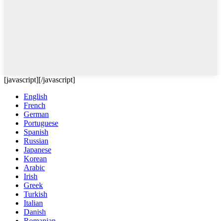
[javascript]
[/javascript]
English
French
German
Portuguese
Spanish
Russian
Japanese
Korean
Arabic
Irish
Greek
Turkish
Italian
Danish
Romanian