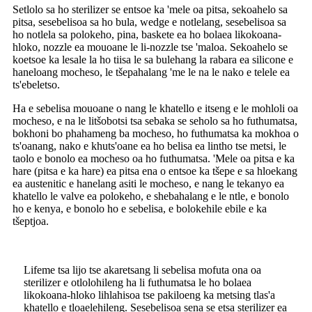
Setlolo sa ho sterilizer se entsoe ka 'mele oa pitsa, sekoahelo sa
pitsa, sesebelisoa sa ho bula, wedge e notlelang, sesebelisoa sa
ho notlela sa polokeho, pina, baskete ea ho bolaea likokoana-
hloko, nozzle ea mouoane le li-nozzle tse 'maloa. Sekoahelo se
koetsoe ka lesale la ho tiisa le sa bulehang la rabara ea silicone e
haneloang mocheso, le tšepahalang 'me le na le nako e telele ea
ts'ebeletso.
Ha e sebelisa mouoane o nang le khatello e itseng e le mohloli oa
mocheso, e na le litšobotsi tsa sebaka se seholo sa ho futhumatsa,
bokhoni bo phahameng ba mocheso, ho futhumatsa ka mokhoa o
ts'oanang, nako e khuts'oane ea ho belisa ea lintho tse metsi, le
taolo e bonolo ea mocheso oa ho futhumatsa. 'Mele oa pitsa e ka
hare (pitsa e ka hare) ea pitsa ena o entsoe ka tšepe e sa hloekang
ea austenitic e hanelang asiti le mocheso, e nang le tekanyo ea
khatello le valve ea polokeho, e shebahalang e le ntle, e bonolo
ho e kenya, e bonolo ho e sebelisa, e bolokehile ebile e ka
tšeptjoa.
Lifeme tsa lijo tse akaretsang li sebelisa mofuta ona oa
sterilizer e otlolohileng ha li futhumatsa le ho bolaea
likokoana-hloko lihlahisoa tse pakiloeng ka metsing tlas'a
khatello e tloaelehileng. Sesebelisoa sena se etsa sterilizer ea