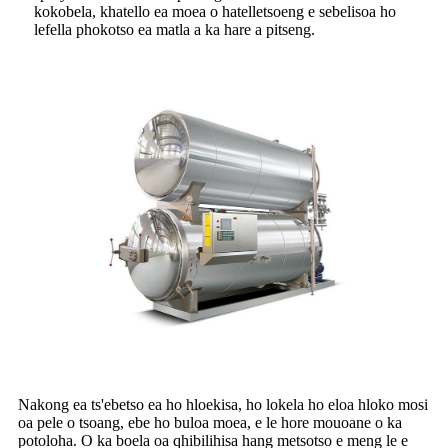
kokobela, khatello ea moea o hatelletsoeng e sebelisoa ho
lefella phokotso ea matla a ka hare a pitseng.
Nakong ea ts'ebetso ea ho hloekisa, ho lokela ho eloa hloko mosi
oa pele o tsoang, ebe ho buloa moea, e le hore mouoane o ka
potoloha. O ka boela oa qhibilihisa hang metsotso e meng le e