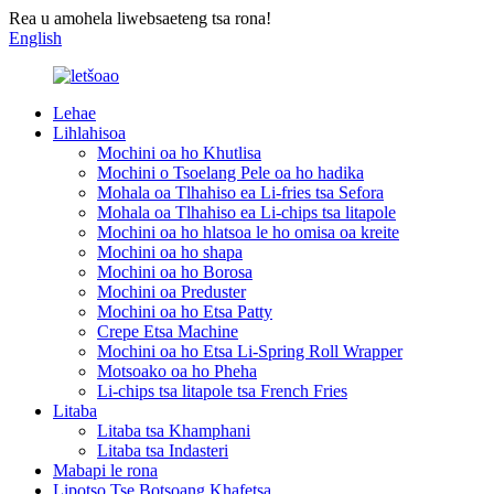
Rea u amohela liwebsaeteng tsa rona!
English
Lehae
Lihlahisoa
Mochini oa ho Khutlisa
Mochini o Tsoelang Pele oa ho hadika
Mohala oa Tlhahiso ea Li-fries tsa Sefora
Mohala oa Tlhahiso ea Li-chips tsa litapole
Mochini oa ho hlatsoa le ho omisa oa kreite
Mochini oa ho shapa
Mochini oa ho Borosa
Mochini oa Preduster
Mochini oa ho Etsa Patty
Crepe Etsa Machine
Mochini oa ho Etsa Li-Spring Roll Wrapper
Motsoako oa ho Pheha
Li-chips tsa litapole tsa French Fries
Litaba
Litaba tsa Khamphani
Litaba tsa Indasteri
Mabapi le rona
Lipotso Tse Botsoang Khafetsa