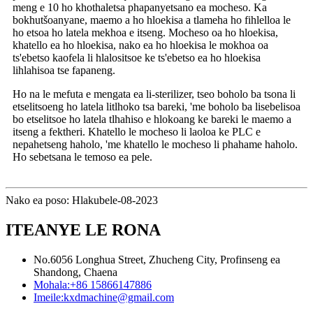
meng e 10 ho khothaletsa phapanyetsano ea mocheso. Ka
bokhutšoanyane, maemo a ho hloekisa a tlameha ho fihlelloa le
ho etsoa ho latela mekhoa e itseng. Mocheso oa ho hloekisa,
khatello ea ho hloekisa, nako ea ho hloekisa le mokhoa oa
ts'ebetso kaofela li hlalositsoe ke ts'ebetso ea ho hloekisa
lihlahisoa tse fapaneng.
Ho na le mefuta e mengata ea li-sterilizer, tseo boholo ba tsona li
etselitsoeng ho latela litlhoko tsa bareki, 'me boholo ba lisebelisoa
bo etselitsoe ho latela tlhahiso e hlokoang ke bareki le maemo a
itseng a fektheri. Khatello le mocheso li laoloa ke PLC e
nepahetseng haholo, 'me khatello le mocheso li phahame haholo.
Ho sebetsana le temoso ea pele.
Nako ea poso: Hlakubele-08-2023
ITEANYE LE RONA
No.6056 Longhua Street, Zhucheng City, Profinseng ea
Shandong, Chaena
Mohala:
+86 15866147886
Imeile:
kxdmachine@gmail.com